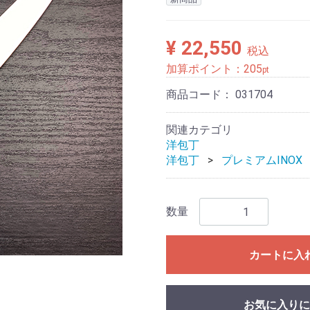
¥ 22,550
税込
加算ポイント：
205
pt
商品コード：
031704
関連カテゴリ
洋包丁
洋包丁
プレミアムINOX
数量
カートに入
お気に入りに