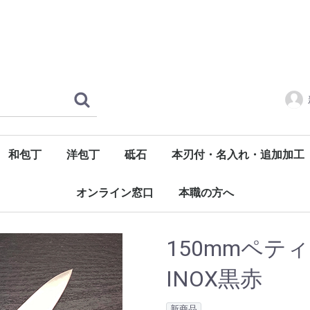
和包丁
洋包丁
砥石
本刃付・名入れ・追加加工
酔心INOX本焼
多層鋼本霞
青二鋼本霞
白二鋼本霞
銀三鋼本霞
プレミアムINOX
INOX
INOX-限定モデル
日本鋼
富樫ブラック
ダマスカス
天然砥石
仕上砥石
中砥石
面直し
荒砥石
ダイアモンド砥石
オンライン窓口
本職の方へ
150mmペテ
INOX黒赤
新商品