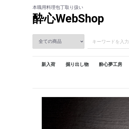
本職用料理包丁取り扱い
酔心WebShop
新入荷
掘り出し物
酔心夢工房
オーダー品・特別仕様品
板前応援
アウトレット
酔心魁
本焼和包丁
本焼和牛刀
酔心鍛流
酔心疾風
酔心伝承
鬼手仏心
酔心彩華