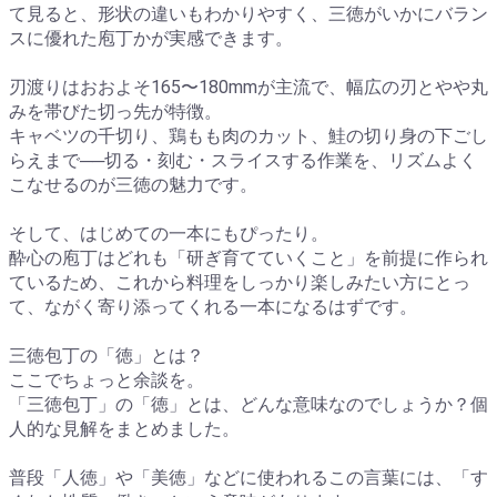
て見ると、形状の違いもわかりやすく、三徳がいかにバラン
スに優れた庖丁かが実感できます。
刃渡りはおおよそ165〜180mmが主流で、幅広の刃とやや丸
みを帯びた切っ先が特徴。
キャベツの千切り、鶏もも肉のカット、鮭の切り身の下ごし
らえまで──切る・刻む・スライスする作業を、リズムよく
こなせるのが三徳の魅力です。
そして、はじめての一本にもぴったり。
酔心の庖丁はどれも「研ぎ育てていくこと」を前提に作られ
ているため、これから料理をしっかり楽しみたい方にとっ
て、ながく寄り添ってくれる一本になるはずです。
三徳包丁の「徳」とは？
ここでちょっと余談を。
「三徳包丁」の「徳」とは、どんな意味なのでしょうか？個
人的な見解をまとめました。
普段「人徳」や「美徳」などに使われるこの言葉には、「す