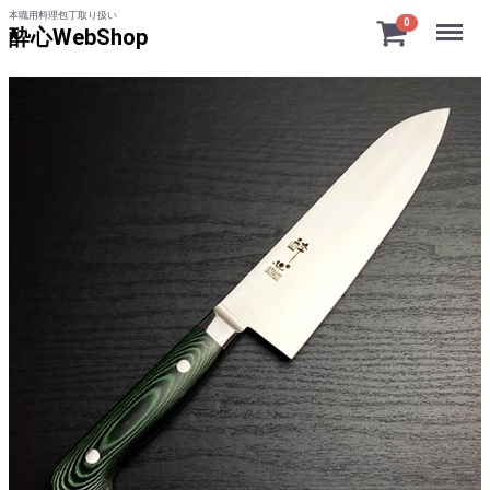
本職用料理包丁取り扱い
Menu
0
酔心WebShop