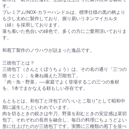
す。
プレミアムINOX-カラーハンドルは、標準仕様の黒の柄より
も少し太めに製作しており、握り易いリネンマイカルタ
（緑）を採用しております。
落ち着いた色合いの緑色で、多くの方にご愛用頂いておりま
す。
和庖丁製作のノウハウが詰まった逸品です。
三徳包丁とは？
三徳包丁（さんとくぼうちょう）は、その名の通り「三つの
徳（とく）」を兼ね備えた万能包丁。
「肉・魚・野菜」──家庭でよく登場するこの三つの食材
を、1本でまかなえる頼もしい存在です。
もともとは、和包丁と洋包丁の“いいとこ取り”として昭和中
期に誕生したといわれています。
肉を切るときの鋭さは牛刀、野菜を刻むときの安定感は菜切
包丁。それぞれの長所を融合し、毎日の料理にちょうどよい
形に仕上げたのが三徳包丁です。実際に三種類の庖丁を並べ