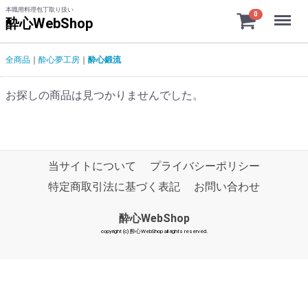
本職用料理包丁取り扱い
Menu
0
酔心WebShop
全商品
酔心夢工房
酔心鍛流
お探しの商品は見つかりませんでした。
当サイトについて
プライバシーポリシー
特定商取引法に基づく表記
お問い合わせ
酔心WebShop
copyright (c) 酔心WebShop all rights reserved.