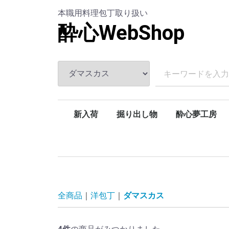
本職用料理包丁取り扱い
酔心WebShop
新入荷
掘り出し物
酔心夢工房
オーダー品・特別仕様品
板前応援
アウトレット
酔心魁
本焼和包丁
本焼和牛刀
酔心鍛流
酔心疾風
酔心伝承
鬼手仏心
酔心彩華
全商品
洋包丁
ダマスカス