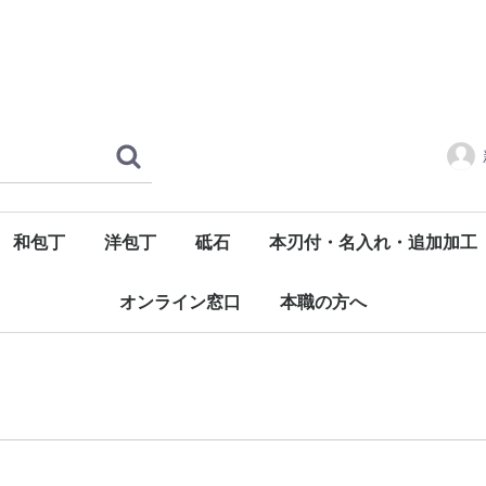
和包丁
洋包丁
砥石
本刃付・名入れ・追加加工
酔心INOX本焼
多層鋼本霞
青二鋼本霞
白二鋼本霞
銀三鋼本霞
プレミアムINOX
INOX
INOX-限定モデル
日本鋼
富樫ブラック
ダマスカス
天然砥石
仕上砥石
中砥石
面直し
荒砥石
ダイアモンド砥石
オンライン窓口
本職の方へ