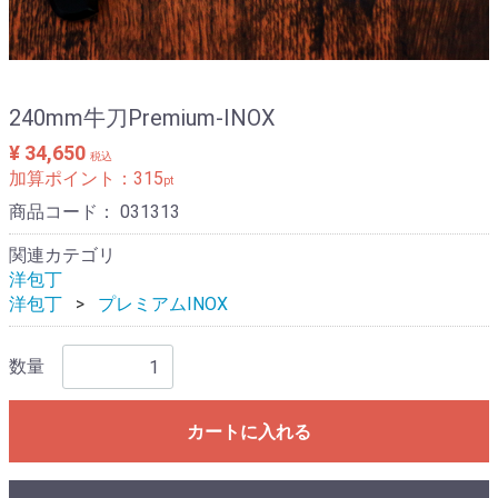
240mm牛刀Premium-INOX
¥ 34,650
税込
加算ポイント：
315
pt
商品コード：
031313
関連カテゴリ
洋包丁
洋包丁
プレミアムINOX
数量
カートに入れる