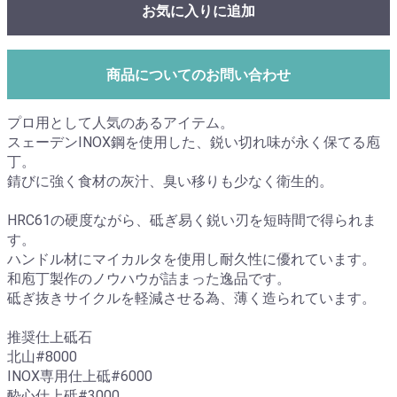
お気に入りに追加
商品についてのお問い合わせ
プロ用として人気のあるアイテム。
スェーデンINOX鋼を使用した、鋭い切れ味が永く保てる庖
丁。
錆びに強く食材の灰汁、臭い移りも少なく衛生的。
HRC61の硬度ながら、砥ぎ易く鋭い刃を短時間で得られま
す。
ハンドル材にマイカルタを使用し耐久性に優れています。
和庖丁製作のノウハウが詰まった逸品です。
砥ぎ抜きサイクルを軽減させる為、薄く造られています。
推奨仕上砥石
北山#8000
INOX専用仕上砥#6000
酔心仕上砥#3000