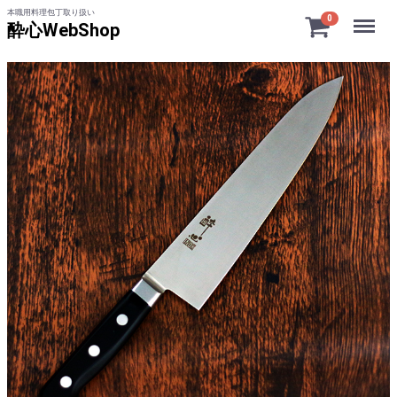
本職用料理包丁取り扱い
Menu
0
酔心WebShop