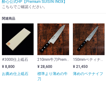
酔心公式HP【Premium SUISIN INOX】
こちらでご確認ください。
関連商品
#3000仕上砥石
210mm牛刀Premium-INOX
150mmペティナイフPremium-INOX
¥ 8,800
¥ 28,600
¥ 21,450
お薦め仕上砥石
標準より薄めの牛
薄めのペテナイフ
刀