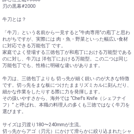
刃の黒幕#2000
牛刀とは？
「牛刀」という名前から一見すると“牛肉専用”の庖丁と思わ
れがちですが、実際には 肉・魚・野菜といった幅広い食材
に対応できる万能包丁 です。
家庭でよく登場する三徳包丁が和庖丁における万能型である
のに対し、牛刀は 洋包丁における万能型。この二つは同じ
万能包丁でも、性格に明確な違いがあります。
牛刀は、三徳包丁よりも 切っ先が細く鋭い のが大きな特徴
です。切っ先をまな板につけたままリズミカルに刻んだり、
細かな作業をしたりする際に力を発揮します。
その扱いやすさから、海外では “Chef’s Knife（シェフナイ
フ）” と呼ばれ、本職の料理人の多くも三徳ではなく牛刀を
選びます。
サイズは刃渡り180〜240mmが主流。
切っ先からアゴ（刃元）にかけて滑らかに絞り込まれたシャ